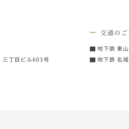
交通のご
▇ 地下鉄 東
・三丁目ビル603号
▇ 地下鉄 名